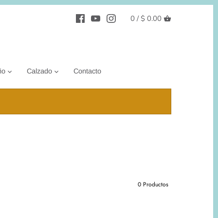
0 /
$ 0.00
ño
Calzado
Contacto
0 Productos