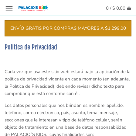
Contenido
Volver
Volver
Volver
Volver
Volver
0 /
$ 0.00
Sigiuiente
Todos
Todos
Todos
Todos
Todos
ENVÍO GRATIS POR COMPRAS MAYORES A $1,299.00
Accesorios
Accesorios
Accesorios
Accesorios
Zapatos Niña
Politica de Privacidad
Bebe
Bañadores y Bikinis
Bañadores y Bikinis
Bañadores
Zapatos Niño
Niña
Bermudas
Chaquetas y Chamarras
Bermudas
Cada vez que usa este sitio web estará bajo la aplicación de la
política de privacidad vigente en cada momento (en adelante,
Niño
Camisas
Conjuntos
Camisas
la Política de Privacidad), debiendo revisar dicho texto para
comprobar que está conforme con él.
Recien Nacido
Chalecos
Faldas
Conjuntos
Los datos personales que nos brindan es nombre, apellido,
telefono, correo electronico, país, asunto, tema, mensaje,
Chaquetas y Chamarras
Impermeables y Rompevientos
Chaquetas y Chamarras
secciones que le interesan y tipo de teléfono celular, serán
objeto de tratamiento en una base de datos responsabilidad
Comandos
Leggings
Chalecos
de PALACIO´S KIDS, cuyas finalidades son: