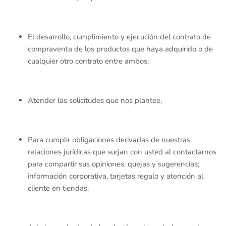
Conjuntos
Mallas
Impermeables y Rompevientos
El desarrollo, cumplimiento y ejecución del contrato de
Faldas
Monos
Monos
compraventa de los productos que haya adquirido o de
cualquier otro contrato entre ambos;
Leggings
Pantalones
Pantalones
Mamelucos
Packs Regalo
Packs Regalo
Atender las solicitudes que nos plantee,
Monos
Playeras y Blusas
Playeras
Pantalones
Ropa Interior y Pijamas
Ropa Interior y Pijamas
Para cumplir obligaciones derivadas de nuestras
relaciones jurídicas que surjan con usted al contactarnos
para compartir sus opiniones, quejas y sugerencias;
Packs Regalo
Sueter y Sudaderas
Sacos
información corporativa, tarjetas regalo y atención al
cliente en tiendas.
Playeras y Blusas
Short
Sueter y Sudaderas
Ropa Interior y Pijamas
Vestidos