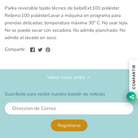
Parka reversible tejido técnico de bebéExt:100 poliéster
Relleno:100 poliésterLavar a máquina en programa para
prendas delicadas, temperatura máxima 30º C. No usar lejía.
No se puede secar con secadora. No admite planchado. No
admite el lavado en seco.
Compartir
Compartir
Compartir
Compartir:
en
en
en
Facebook
Twitter
Pinterest
COMPARTIR
Volver hacia arriba
Suscríbete para recibir nuestro boletín de noticias