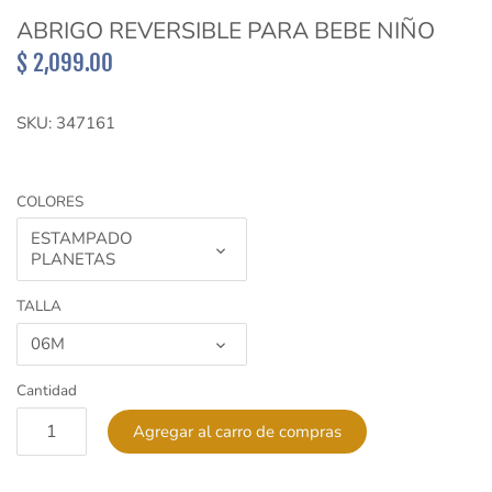
Sueter y Sudaderas
ABRIGO REVERSIBLE PARA BEBE NIÑO
$ 2,099.00
Short
SKU:
347161
Vestidos
COLORES
ESTAMPADO
PLANETAS
TALLA
06M
Cantidad
Agregar al carro de compras