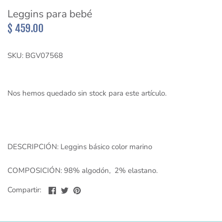
Sueter y Sudaderas
Leggins para bebé
$ 459.00
Short
SKU:
BGV07568
Vestidos
Nos hemos quedado sin stock para este artículo.
DESCRIPCIÓN: Leggins básico color marino
COMPOSICIÓN: 98% algodón, 2% elastano.
Compartir
Compartir
Compartir
Compartir:
en
en
en
Facebook
Twitter
Pinterest