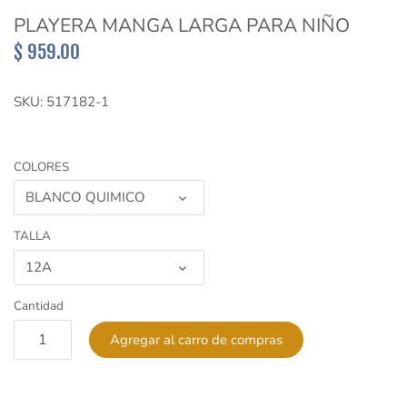
Sueter y Sudaderas
PLAYERA MANGA LARGA PARA NIÑO
$ 959.00
Short
SKU:
517182-1
Vestidos
COLORES
BLANCO QUIMICO
TALLA
12A
Cantidad
Agregar al carro de compras