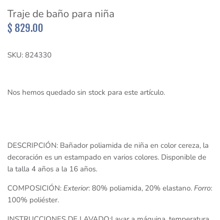
Sueter y Sudaderas
Traje de baño para niña
$ 829.00
Short
SKU:
824330
Vestidos
Nos hemos quedado sin stock para este artículo.
DESCRIPCIÓN: Bañador poliamida de niña en color cereza, la
decoración es un estampado en varios colores. Disponible de
la talla 4 años a la 16 años.
COMPOSICIÓN:
Exterior
: 80% poliamida, 20% elastano.
Forro
:
100% poliéster.
INSTRUCCIONES DE LAVADO:Lavar a máquina, temperatura