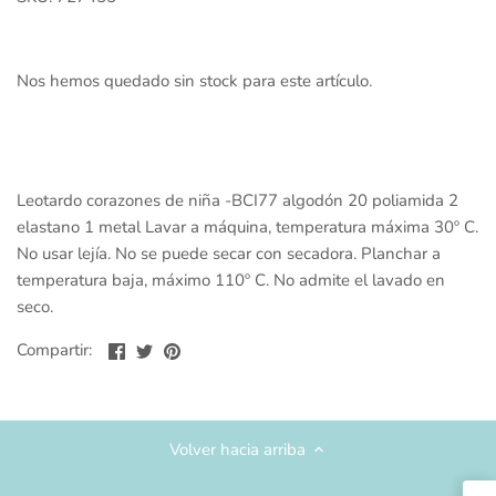
Sueter y Sudaderas
Nos hemos quedado sin stock para este artículo.
Short
Vestidos
Leotardo corazones de niña -BCI77 algodón 20 poliamida 2
elastano 1 metal Lavar a máquina, temperatura máxima 30º C.
No usar lejía. No se puede secar con secadora. Planchar a
temperatura baja, máximo 110º C. No admite el lavado en
seco.
Compartir
Compartir
Compartir
Compartir:
en
en
en
Facebook
Twitter
Pinterest
Volver hacia arriba